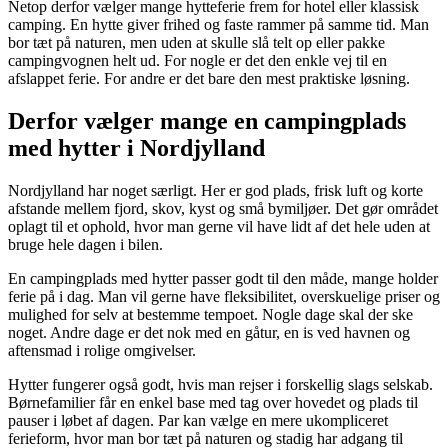
Netop derfor vælger mange hytteferie frem for hotel eller klassisk
camping. En hytte giver frihed og faste rammer på samme tid. Man
bor tæt på naturen, men uden at skulle slå telt op eller pakke
campingvognen helt ud. For nogle er det den enkle vej til en
afslappet ferie. For andre er det bare den mest praktiske løsning.
Derfor vælger mange en campingplads
med hytter i Nordjylland
Nordjylland har noget særligt. Her er god plads, frisk luft og korte
afstande mellem fjord, skov, kyst og små bymiljøer. Det gør området
oplagt til et ophold, hvor man gerne vil have lidt af det hele uden at
bruge hele dagen i bilen.
En campingplads med hytter passer godt til den måde, mange holder
ferie på i dag. Man vil gerne have fleksibilitet, overskuelige priser og
mulighed for selv at bestemme tempoet. Nogle dage skal der ske
noget. Andre dage er det nok med en gåtur, en is ved havnen og
aftensmad i rolige omgivelser.
Hytter fungerer også godt, hvis man rejser i forskellig slags selskab.
Børnefamilier får en enkel base med tag over hovedet og plads til
pauser i løbet af dagen. Par kan vælge en mere ukompliceret
ferieform, hvor man bor tæt på naturen og stadig har adgang til