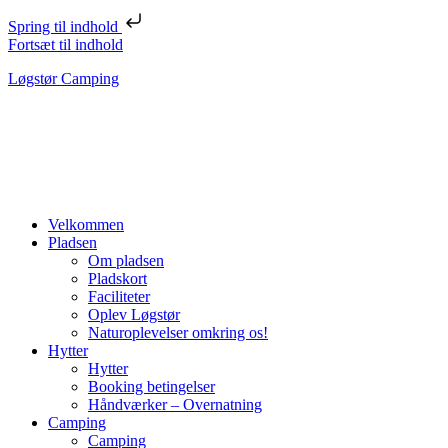
Spring til indhold
Fortsæt til indhold
Løgstør Camping
Velkommen
Pladsen
Om pladsen
Pladskort
Faciliteter
Oplev Løgstør
Naturoplevelser omkring os!
Hytter
Hytter
Booking betingelser
Håndværker – Overnatning
Camping
Camping