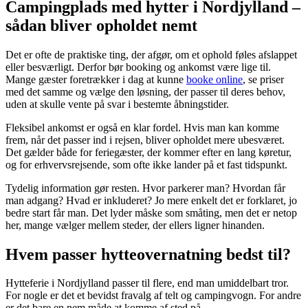
Campingplads med hytter i Nordjylland –
sådan bliver opholdet nemt
Det er ofte de praktiske ting, der afgør, om et ophold føles afslappet
eller besværligt. Derfor bør booking og ankomst være lige til.
Mange gæster foretrækker i dag at kunne
booke online
, se priser
med det samme og vælge den løsning, der passer til deres behov,
uden at skulle vente på svar i bestemte åbningstider.
Fleksibel ankomst er også en klar fordel. Hvis man kan komme
frem, når det passer ind i rejsen, bliver opholdet mere ubesværet.
Det gælder både for feriegæster, der kommer efter en lang køretur,
og for erhvervsrejsende, som ofte ikke lander på et fast tidspunkt.
Tydelig information gør resten. Hvor parkerer man? Hvordan får
man adgang? Hvad er inkluderet? Jo mere enkelt det er forklaret, jo
bedre start får man. Det lyder måske som småting, men det er netop
her, mange vælger mellem steder, der ellers ligner hinanden.
Hvem passer hytteovernatning bedst til?
Hytteferie i Nordjylland passer til flere, end man umiddelbart tror.
For nogle er det et bevidst fravalg af telt og campingvogn. For andre
er det bare en nem måde at komme af sted på.