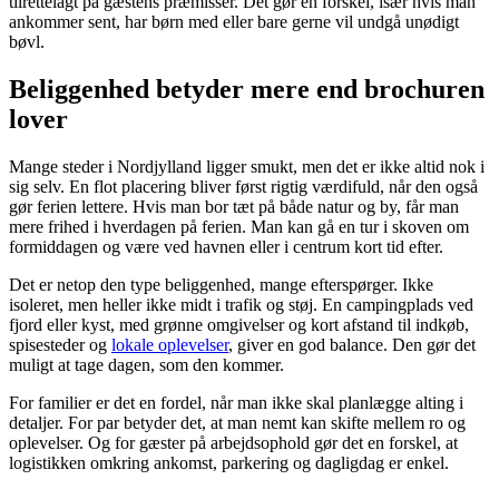
tilrettelagt på gæstens præmisser. Det gør en forskel, især hvis man
ankommer sent, har børn med eller bare gerne vil undgå unødigt
bøvl.
Beliggenhed betyder mere end brochuren
lover
Mange steder i Nordjylland ligger smukt, men det er ikke altid nok i
sig selv. En flot placering bliver først rigtig værdifuld, når den også
gør ferien lettere. Hvis man bor tæt på både natur og by, får man
mere frihed i hverdagen på ferien. Man kan gå en tur i skoven om
formiddagen og være ved havnen eller i centrum kort tid efter.
Det er netop den type beliggenhed, mange efterspørger. Ikke
isoleret, men heller ikke midt i trafik og støj. En campingplads ved
fjord eller kyst, med grønne omgivelser og kort afstand til indkøb,
spisesteder og
lokale oplevelser
, giver en god balance. Den gør det
muligt at tage dagen, som den kommer.
For familier er det en fordel, når man ikke skal planlægge alting i
detaljer. For par betyder det, at man nemt kan skifte mellem ro og
oplevelser. Og for gæster på arbejdsophold gør det en forskel, at
logistikken omkring ankomst, parkering og dagligdag er enkel.