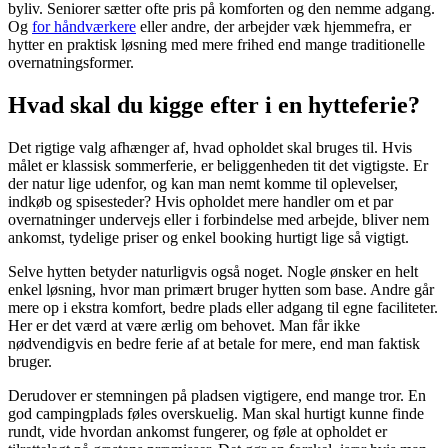
byliv. Seniorer sætter ofte pris på komforten og den nemme adgang.
Og
for håndværkere
eller andre, der arbejder væk hjemmefra, er
hytter en praktisk løsning med mere frihed end mange traditionelle
overnatningsformer.
Hvad skal du kigge efter i en hytteferie?
Det rigtige valg afhænger af, hvad opholdet skal bruges til. Hvis
målet er klassisk sommerferie, er beliggenheden tit det vigtigste. Er
der natur lige udenfor, og kan man nemt komme til oplevelser,
indkøb og spisesteder? Hvis opholdet mere handler om et par
overnatninger undervejs eller i forbindelse med arbejde, bliver nem
ankomst, tydelige priser og enkel booking hurtigt lige så vigtigt.
Selve hytten betyder naturligvis også noget. Nogle ønsker en helt
enkel løsning, hvor man primært bruger hytten som base. Andre går
mere op i ekstra komfort, bedre plads eller adgang til egne faciliteter.
Her er det værd at være ærlig om behovet. Man får ikke
nødvendigvis en bedre ferie af at betale for mere, end man faktisk
bruger.
Derudover er stemningen på pladsen vigtigere, end mange tror. En
god campingplads føles overskuelig. Man skal hurtigt kunne finde
rundt, vide hvordan ankomst fungerer, og føle at opholdet er