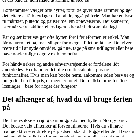
Børnefamilier vælger ofte hytter, fordi de giver faste rammer og gør
det lettere at få hverdagen til at glide, også på ferie. Man har en base
til måltider, puttetid og pauser mellem oplevelserne. Det skaber ro,
især når vejret skifter, eller dagen ikke går helt som planlagt.
Par og seniorer vælger ofte hytter, fordi ferieformen er enkel. Man
får naturen tæt på, men slipper for meget af det praktiske. Det giver
mere tid til at nyde området, gå ture, tage på små udflugter eller bare
have nogle rolige dage væk hjemmefra.
For håndværkere og andre erhvervsrejsende er fordelene lidt
anderledes. Her handler det ofte om fleksibilitet, pris og
funktionalitet. Hvis man kan booke nemt, ankomme uden besvær og
bo godt til en fair pris, er meget vundet. Der er ikke brug for fine
løsninger – bare for noget der fungerer.
Det afhænger af, hvad du vil bruge ferien
på
Der findes ikke én rigtig campingplads med hytter i Nordjylland.
Det bedste valg afhænger af forventningerne. Hvis du vil have
mange aktiviteter direkte på pladsen, skal du kigge efter det. Hvis du
hellere vil bo roligt og bruge området omkring dig, er det noget