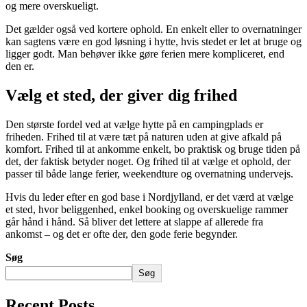
og mere overskueligt.
Det gælder også ved kortere ophold. En enkelt eller to overnatninger
kan sagtens være en god løsning i hytte, hvis stedet er let at bruge og
ligger godt. Man behøver ikke gøre ferien mere kompliceret, end
den er.
Vælg et sted, der giver dig frihed
Den største fordel ved at vælge hytte på en campingplads er
friheden. Frihed til at være tæt på naturen uden at give afkald på
komfort. Frihed til at ankomme enkelt, bo praktisk og bruge tiden på
det, der faktisk betyder noget. Og frihed til at vælge et ophold, der
passer til både lange ferier, weekendture og overnatning undervejs.
Hvis du leder efter en god base i Nordjylland, er det værd at vælge
et sted, hvor beliggenhed, enkel booking og overskuelige rammer
går hånd i hånd. Så bliver det lettere at slappe af allerede fra
ankomst – og det er ofte der, den gode ferie begynder.
Søg
Søg
Recent Posts