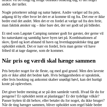
andet, der tæller.
Nogle prioriterer udsigt og natur højest. Andre vælger ud fra pris,
adgang til by eller hvor let det er at komme til og fra. Det ene er ikke
bedre end det andet. Men det er en fordel at vælge ud fra den ferie,
man faktisk ønsker sig – ikke bare det, der ser godt ud på billeder.
Et sted som Løgstør Camping rammer godt for gæster, der gerne vil
bo naturskønt og samtidig have byen tæt på. Kombinationen af
skov, fjord og kort afstand til havn og hverdagspraktiske ting gør
opholdet enkelt. Det er især en fordel, hvis man gerne vil have
frihed til at tage dagene, som de kommer.
Når pris og værdi skal hænge sammen
Pris betyder noget for de fleste, og med god grund. Men den laveste
pris er ikke altid det bedste køb. Hvis beliggenheden er upraktisk,
eller hvis booking og ankomst skaber unødigt bøvl, kan det hurtigt
koste på oplevelsen.
Det giver bedre mening at se på den samlede værdi. Hvad får du for
pengene? Er opholdet nemt at planlægge? Er der tydelige vilkår?
Passer hytten til dit behov, eller betaler du for noget, du ikke bruger?
Når de ting hænger sammen, bliver opholdet som regel både bedre