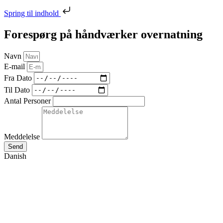
Spring til indhold
Forespørg på håndværker overnatning
Navn
E-mail
Fra Dato
Til Dato
Antal Personer
Meddelelse
Send
Danish