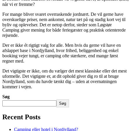
når vi er fremme?
For mange bliver svaret overraskende jordnært. De vil gerne have
overskuelige priser, nem ankomst, natur tæt på og stadig kort vej til
byliv og oplevelser. Det er netop derfor, steder som Løgstør
Camping giver mening for både feriegæster og praktisk orienterede
rejsende.
Der er ikke ét rigtigt valg for alle. Men hvis du gerne vil have en
afslappet base i Nordjylland, hvor frihed, beliggenhed og enkel
booking vejer tungt, er camping ofte stærkere, end mange først
regner med.
Det vigtigste er ikke, om du vælger det mest klassiske eller det mest
uformelle. Det vigtigste er, at dit ophold giver dig ro til at bruge
Nordjylland, som du havde tænkt dig – uden at overnatningen
kommer i vejen.
Søg
Søg
Recent Posts
Camping eller hotel i Nordjylland?