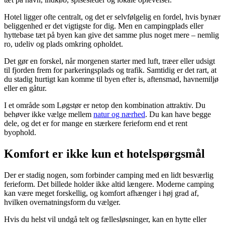
Hotel ligger ofte centralt, og det er selvfølgelig en fordel, hvis bynær
beliggenhed er det vigtigste for dig. Men en campingplads eller
hyttebase tæt på byen kan give det samme plus noget mere – nemlig
ro, udeliv og plads omkring opholdet.
Det gør en forskel, når morgenen starter med luft, træer eller udsigt
til fjorden frem for parkeringsplads og trafik. Samtidig er det rart, at
du stadig hurtigt kan komme til byen efter is, aftensmad, havnemiljø
eller en gåtur.
I et område som Løgstør er netop den kombination attraktiv. Du
behøver ikke vælge mellem
natur og nærhed
. Du kan have begge
dele, og det er for mange en stærkere ferieform end et rent
byophold.
Komfort er ikke kun et hotelspørgsmål
Der er stadig nogen, som forbinder camping med en lidt besværlig
ferieform. Det billede holder ikke altid længere. Moderne camping
kan være meget forskellig, og komfort afhænger i høj grad af,
hvilken overnatningsform du vælger.
Hvis du helst vil undgå telt og fællesløsninger, kan en hytte eller