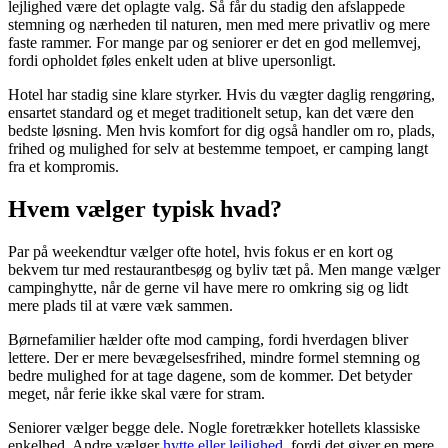
lejlighed være det oplagte valg. Så får du stadig den afslappede
stemning og nærheden til naturen, men med mere privatliv og mere
faste rammer. For mange par og seniorer er det en god mellemvej,
fordi opholdet føles enkelt uden at blive upersonligt.
Hotel har stadig sine klare styrker. Hvis du vægter daglig rengøring,
ensartet standard og et meget traditionelt setup, kan det være den
bedste løsning. Men hvis komfort for dig også handler om ro, plads,
frihed og mulighed for selv at bestemme tempoet, er camping langt
fra et kompromis.
Hvem vælger typisk hvad?
Par på weekendtur vælger ofte hotel, hvis fokus er en kort og
bekvem tur med restaurantbesøg og byliv tæt på. Men mange vælger
campinghytte, når de gerne vil have mere ro omkring sig og lidt
mere plads til at være væk sammen.
Børnefamilier hælder ofte mod camping, fordi hverdagen bliver
lettere. Der er mere bevægelsesfrihed, mindre formel stemning og
bedre mulighed for at tage dagene, som de kommer. Det betyder
meget, når ferie ikke skal være for stram.
Seniorer vælger begge dele. Nogle foretrækker hotellets klassiske
enkelhed. Andre vælger
hytte eller lejlighed
, fordi det giver en mere