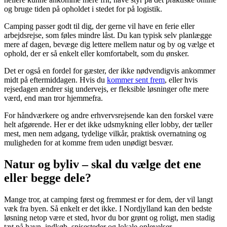
og bruge tiden på opholdet i stedet for på logistik.
Camping passer godt til dig, der gerne vil have en ferie eller
arbejdsrejse, som føles mindre låst. Du kan typisk selv planlægge
mere af dagen, bevæge dig lettere mellem natur og by og vælge et
ophold, der er så enkelt eller komfortabelt, som du ønsker.
Det er også en fordel for gæster, der ikke nødvendigvis ankommer
midt på eftermiddagen. Hvis du
kommer sent frem
, eller hvis
rejsedagen ændrer sig undervejs, er fleksible løsninger ofte mere
værd, end man tror hjemmefra.
For håndværkere og andre erhvervsrejsende kan den forskel være
helt afgørende. Her er det ikke udsmykning eller lobby, der tæller
mest, men nem adgang, tydelige vilkår, praktisk overnatning og
muligheden for at komme frem uden unødigt besvær.
Natur og byliv – skal du vælge det ene
eller begge dele?
Mange tror, at camping først og fremmest er for dem, der vil langt
væk fra byen. Så enkelt er det ikke. I Nordjylland kan den bedste
løsning netop være et sted, hvor du bor grønt og roligt, men stadig
tæt på havn, indkøb, spisesteder og lokale oplevelser.