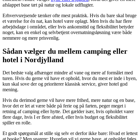
afslappet base tæt på natur og lokale udflugter.
Erhvervsrejsende tænker ofte mest praktisk. Hvis du bare skal bruge
et værelse for én nat, kan hotel være oplagt. Men hvis du har flere
arbejdsdage i området, eller hvis ankomsttid og fleksibilitet betyder
noget, kan en enkel og selvbetjent overnatningsløsning være både
nemmere og mere prisvenlig.
Sådan vælger du mellem camping eller
hotel i Nordjylland
Det bedste valg afhænger mindre af vane og mere af formålet med
turen. Hvis du gerne vil have et ophold, hvor du mest er inde i byen,
kun skal sove der og prioriterer klassisk service, giver hotel god
mening.
Hvis du derimod gerne vil have mere frihed, mere natur og en base,
hvor det er let at være både på ferie og på farten, peger meget i
retning af camping eller hytte. Det gælder især, hvis opholdet varer
flere dage, hvis I er flere afsted, eller hvis budget og fleksibilitet
spiller en rolle.
Et godt spørgsmål at stille sig selv er derfor ikke bare: Hvad er lettest
at booke? Men snarere: Hvordan vil vi gerne have, at opholdet føles,