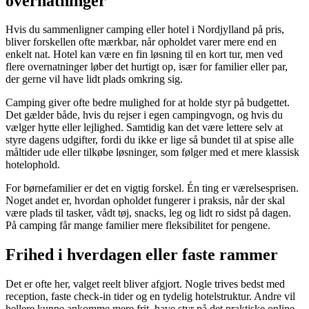
overnatninger
Hvis du sammenligner camping eller hotel i Nordjylland på pris,
bliver forskellen ofte mærkbar, når opholdet varer mere end en
enkelt nat. Hotel kan være en fin løsning til en kort tur, men ved
flere overnatninger løber det hurtigt op, især for familier eller par,
der gerne vil have lidt plads omkring sig.
Camping giver ofte bedre mulighed for at holde styr på budgettet.
Det gælder både, hvis du rejser i egen campingvogn, og hvis du
vælger hytte eller lejlighed. Samtidig kan det være lettere selv at
styre dagens udgifter, fordi du ikke er lige så bundet til at spise alle
måltider ude eller tilkøbe løsninger, som følger med et mere klassisk
hotelophold.
For børnefamilier er det en vigtig forskel. Én ting er værelsesprisen.
Noget andet er, hvordan opholdet fungerer i praksis, når der skal
være plads til tasker, vådt tøj, snacks, leg og lidt ro sidst på dagen.
På camping får mange familier mere fleksibilitet for pengene.
Frihed i hverdagen eller faste rammer
Det er ofte her, valget reelt bliver afgjort. Nogle trives bedst med
reception, faste check-in tider og en tydelig hotelstruktur. Andre vil
hellere kunne ankomme mere frit, have styr på det praktiske online