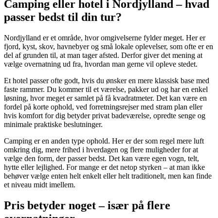
Camping eller hotel i Nordjylland – hvad
passer bedst til din tur?
Nordjylland er et område, hvor omgivelserne fylder meget. Her er
fjord, kyst, skov, havnebyer og små lokale oplevelser, som ofte er en
del af grunden til, at man tager afsted. Derfor giver det mening at
vælge overnatning ud fra, hvordan man gerne vil opleve stedet.
Et hotel passer ofte godt, hvis du ønsker en mere klassisk base med
faste rammer. Du kommer til et værelse, pakker ud og har en enkel
løsning, hvor meget er samlet på få kvadratmeter. Det kan være en
fordel på korte ophold, ved forretningsrejser med stram plan eller
hvis komfort for dig betyder privat badeværelse, opredte senge og
minimale praktiske beslutninger.
Camping er en anden type ophold. Her er der som regel mere luft
omkring dig, mere frihed i hverdagen og flere muligheder for at
vælge den form, der passer bedst. Det kan være egen vogn, telt,
hytte eller lejlighed. For mange er det netop styrken – at man ikke
behøver vælge enten helt enkelt eller helt traditionelt, men kan finde
et niveau midt imellem.
Pris betyder noget – især på flere