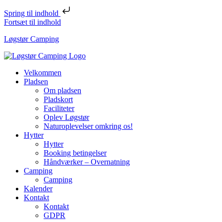
Spring til indhold
Fortsæt til indhold
Løgstør Camping
Velkommen
Pladsen
Om pladsen
Pladskort
Faciliteter
Oplev Løgstør
Naturoplevelser omkring os!
Hytter
Hytter
Booking betingelser
Håndværker – Overnatning
Camping
Camping
Kalender
Kontakt
Kontakt
GDPR