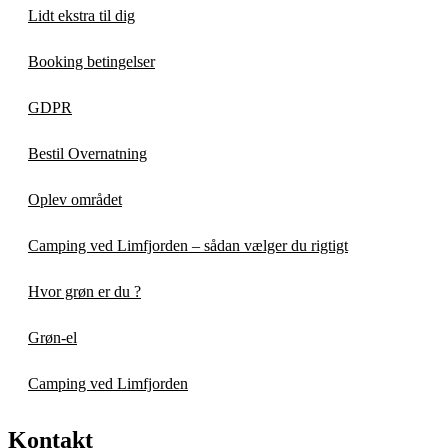
Lidt ekstra til dig
Booking betingelser
GDPR
Bestil Overnatning
Oplev området
Camping ved Limfjorden – sådan vælger du rigtigt
Hvor grøn er du ?
Grøn-el
Camping ved Limfjorden
Kontakt