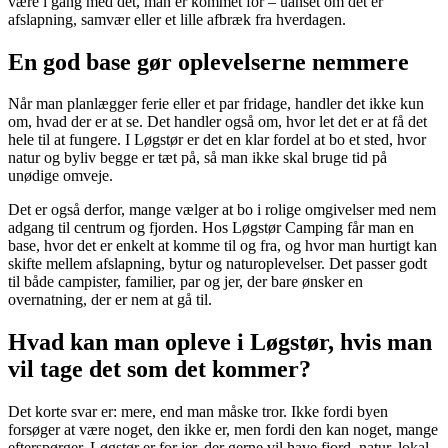
være i gang med det, man er kommet for – uanset om det er
afslapning, samvær eller et lille afbræk fra hverdagen.
En god base gør oplevelserne nemmere
Når man planlægger ferie eller et par fridage, handler det ikke kun
om, hvad der er at se. Det handler også om, hvor let det er at få det
hele til at fungere. I Løgstør er det en klar fordel at bo et sted, hvor
natur og byliv begge er tæt på, så man ikke skal bruge tid på
unødige omveje.
Det er også derfor, mange vælger at bo i rolige omgivelser med nem
adgang til centrum og fjorden. Hos Løgstør Camping får man en
base, hvor det er enkelt at komme til og fra, og hvor man hurtigt kan
skifte mellem afslapning, bytur og naturoplevelser. Det passer godt
til både campister, familier, par og jer, der bare ønsker en
overnatning, der er nem at gå til.
Hvad kan man opleve i Løgstør, hvis man
vil tage det som det kommer?
Det korte svar er: mere, end man måske tror. Ikke fordi byen
forsøger at være noget, den ikke er, men fordi den kan noget, mange
efterspørger. Løgstør er for jer, der gerne vil have fjord, natur, lokal