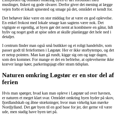
muslinger, fiskeri og gode råvarer. Derfor giver det mening at lægge
vejen forbi et lokalt spisested og smage på det, området er kendt for.
Det behøver ikke være en stor middag for at være en god oplevelse.
En enkel frokost med lokale smage kan sagtens være nok. Det
vigtigste er egentlig, at byen gør det nemt at kombinere en gåtur, lidt
byliv og noget godt at spise uden at skulle planlægge det hele ned i
detaljer.
I centrum finder man også små butikker og et roligt handelsliv, som
passer godt til ferieformen i Løgstør. Her er ikke storbytempo, og det
er netop pointen. Man kan gå rundt, kigge sig om og tage dagen,
som den kommer. For mange er det en befrielse, at oplevelserne ikke
kræver lange køer, parkeringsjagt eller stram tidsplan.
Naturen omkring Løgstør er en stor del af
ferien
Hvis man spørger, hvad kan man opleve i Løgstør ud over havnen,
er naturen et meget klart svar. Området omkring byen byder på skov,
fjordlandskab og åbne strækninger, hvor man virkelig kan mærke
Nordjylland. Det gør byen til en god base for jer, der gerne vil være
ude, men stadig have byen tæt på.