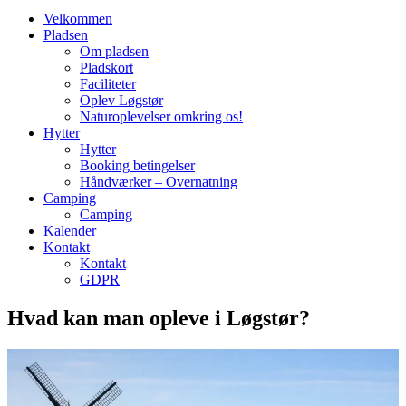
Velkommen
Pladsen
Om pladsen
Pladskort
Faciliteter
Oplev Løgstør
Naturoplevelser omkring os!
Hytter
Hytter
Booking betingelser
Håndværker – Overnatning
Camping
Camping
Kalender
Kontakt
Kontakt
GDPR
Hvad kan man opleve i Løgstør?