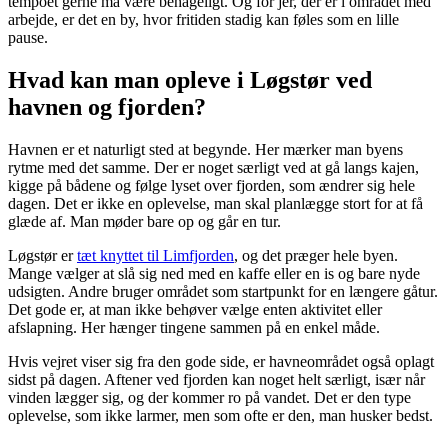
tempoet gerne må være behageligt. Og for jer, der er i området med
arbejde, er det en by, hvor fritiden stadig kan føles som en lille
pause.
Hvad kan man opleve i Løgstør ved
havnen og fjorden?
Havnen er et naturligt sted at begynde. Her mærker man byens
rytme med det samme. Der er noget særligt ved at gå langs kajen,
kigge på bådene og følge lyset over fjorden, som ændrer sig hele
dagen. Det er ikke en oplevelse, man skal planlægge stort for at få
glæde af. Man møder bare op og går en tur.
Løgstør er
tæt knyttet til Limfjorden
, og det præger hele byen.
Mange vælger at slå sig ned med en kaffe eller en is og bare nyde
udsigten. Andre bruger området som startpunkt for en længere gåtur.
Det gode er, at man ikke behøver vælge enten aktivitet eller
afslapning. Her hænger tingene sammen på en enkel måde.
Hvis vejret viser sig fra den gode side, er havneområdet også oplagt
sidst på dagen. Aftener ved fjorden kan noget helt særligt, især når
vinden lægger sig, og der kommer ro på vandet. Det er den type
oplevelse, som ikke larmer, men som ofte er den, man husker bedst.