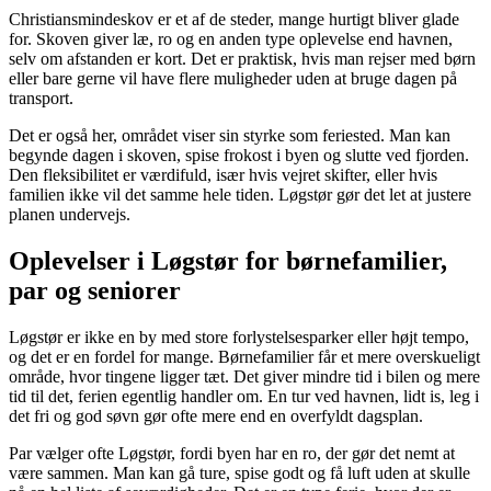
Christiansmindeskov er et af de steder, mange hurtigt bliver glade
for. Skoven giver læ, ro og en anden type oplevelse end havnen,
selv om afstanden er kort. Det er praktisk, hvis man rejser med børn
eller bare gerne vil have flere muligheder uden at bruge dagen på
transport.
Det er også her, området viser sin styrke som feriested. Man kan
begynde dagen i skoven, spise frokost i byen og slutte ved fjorden.
Den fleksibilitet er værdifuld, især hvis vejret skifter, eller hvis
familien ikke vil det samme hele tiden. Løgstør gør det let at justere
planen undervejs.
Oplevelser i Løgstør for børnefamilier,
par og seniorer
Løgstør er ikke en by med store forlystelsesparker eller højt tempo,
og det er en fordel for mange. Børnefamilier får et mere overskueligt
område, hvor tingene ligger tæt. Det giver mindre tid i bilen og mere
tid til det, ferien egentlig handler om. En tur ved havnen, lidt is, leg i
det fri og god søvn gør ofte mere end en overfyldt dagsplan.
Par vælger ofte Løgstør, fordi byen har en ro, der gør det nemt at
være sammen. Man kan gå ture, spise godt og få luft uden at skulle