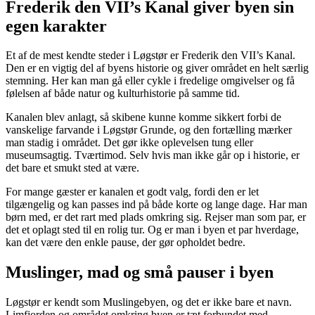
Frederik den VII’s Kanal giver byen sin
egen karakter
Et af de mest kendte steder i Løgstør er Frederik den VII’s Kanal.
Den er en vigtig del af byens historie og giver området en helt særlig
stemning. Her kan man gå eller cykle i fredelige omgivelser og få
følelsen af både natur og kulturhistorie på samme tid.
Kanalen blev anlagt, så skibene kunne komme sikkert forbi de
vanskelige farvande i Løgstør Grunde, og den fortælling mærker
man stadig i området. Det gør ikke oplevelsen tung eller
museumsagtig. Tværtimod. Selv hvis man ikke går op i historie, er
det bare et smukt sted at være.
For mange gæster er kanalen et godt valg, fordi den er let
tilgængelig og kan passes ind på både korte og lange dage. Har man
børn med, er det rart med plads omkring sig. Rejser man som par, er
det et oplagt sted til en rolig tur. Og er man i byen et par hverdage,
kan det være den enkle pause, der gør opholdet bedre.
Muslinger, mad og små pauser i byen
Løgstør er kendt som Muslingebyen, og det er ikke bare et navn.
Limfjorden og området omkring byen er tæt forbundet med