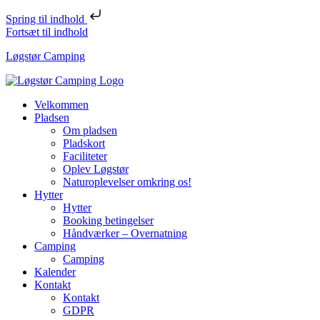
Spring til indhold
Fortsæt til indhold
Løgstør Camping
Velkommen
Pladsen
Om pladsen
Pladskort
Faciliteter
Oplev Løgstør
Naturoplevelser omkring os!
Hytter
Hytter
Booking betingelser
Håndværker – Overnatning
Camping
Camping
Kalender
Kontakt
Kontakt
GDPR