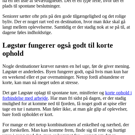
nå en hel liste af seværdigheder. Det er en type ferie, hvor der er
plads til spontane beslutninger.
Seniorer sætter ofte pris på den gode tilgængelighed og det rolige
byliv. Der er noget rart ved en destination, hvor man ikke skal gå
langt mellem oplevelserne. Samtidig er der stadig nok at se på til, at
dagene føles indholdsrige.
Løgstør fungerer også godt til korte
ophold
Nogle destinationer kræver næsten en hel uge, før de giver mening.
Løgstør er anderledes. Byen fungerer godt, også hvis man kun har
en weekend eller et par overnatninger. Netop fordi afstandene er
korte, kan man nå meget uden at stresse.
Det gør Løgstør oplagt til spontane ture, miniferier og
korte ophold i
forbindelse med arbejde
. Har man fri sidst på dagen, er der stadig
mulighed for at komme ned til fjorden, få noget godt at spise eller
tage en tur i naturen. Man føler ikke, at man går glip af oplevelser,
bare fordi opholdet er kort.
For mange er det netop kombinationen af enkelhed og nærhed, der
gør forskellen. Man kan komme frem, finde sig til rette og hurtigt