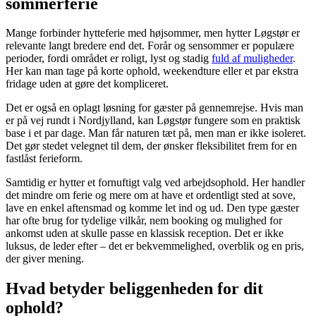
sommerferie
Mange forbinder hytteferie med højsommer, men hytter Løgstør er
relevante langt bredere end det. Forår og sensommer er populære
perioder, fordi området er roligt, lyst og stadig
fuld af muligheder
.
Her kan man tage på korte ophold, weekendture eller et par ekstra
fridage uden at gøre det kompliceret.
Det er også en oplagt løsning for gæster på gennemrejse. Hvis man
er på vej rundt i Nordjylland, kan Løgstør fungere som en praktisk
base i et par dage. Man får naturen tæt på, men man er ikke isoleret.
Det gør stedet velegnet til dem, der ønsker fleksibilitet frem for en
fastlåst ferieform.
Samtidig er hytter et fornuftigt valg ved arbejdsophold. Her handler
det mindre om ferie og mere om at have et ordentligt sted at sove,
lave en enkel aftensmad og komme let ind og ud. Den type gæster
har ofte brug for tydelige vilkår, nem booking og mulighed for
ankomst uden at skulle passe en klassisk reception. Det er ikke
luksus, de leder efter – det er bekvemmelighed, overblik og en pris,
der giver mening.
Hvad betyder beliggenheden for dit
ophold?