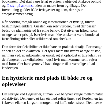
bookingen. Det skal være let at se priser, vælge det ønskede ophold
og
få styr på ankomst
uden en masse frem og tilbage. Den
forventning gælder både feriegæster og dem, der rejser i
arbejdssammenhæng.
Når booking foregår online og informationen er tydelig, bliver
beslutningen enklere. Gæsten kan selv vurdere, hvad der passer
bedst, og planlægge ud fra egne behov. Det giver en frihed, som
mange sætter pris på. Især hvis man ikke ønsker at være bundet af
faste åbningstider eller usikkerhed om check-in.
Den form for fleksibilitet er ikke bare en praktisk detalje. For mange
er den en del af kvaliteten. Det føles mere ubesværet at tage af sted,
når man ved, at ankomsten er enkel, og at opholdet er tilrettelagt, så
det fungerer i virkeligheden – også hvis man kommer sent, rejser
med børn eller bare gerne vil have tingene til at være lige ud ad
landevejen.
En hytteferie med plads til både ro og
oplevelser
Det særlige ved Løgstør er, at man ikke behøver vælge mellem natur
og aktivitet. Den ene dag kan gå med rolige timer ved fjorden, en tur
i skoven eller en langsom morgen med kaffe uden stress. Den næste