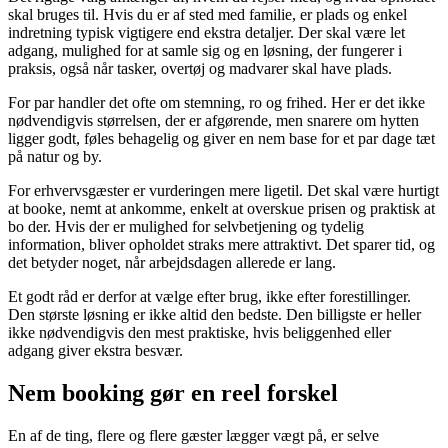
skal bruges til. Hvis du er af sted med familie, er plads og enkel
indretning typisk vigtigere end ekstra detaljer. Der skal være let
adgang, mulighed for at samle sig og en løsning, der fungerer i
praksis, også når tasker, overtøj og madvarer skal have plads.
For par handler det ofte om stemning, ro og frihed. Her er det ikke
nødvendigvis størrelsen, der er afgørende, men snarere om hytten
ligger godt, føles behagelig og giver en nem base for et par dage tæt
på natur og by.
For erhvervsgæster er vurderingen mere ligetil. Det skal være hurtigt
at booke, nemt at ankomme, enkelt at overskue prisen og praktisk at
bo der. Hvis der er mulighed for selvbetjening og tydelig
information, bliver opholdet straks mere attraktivt. Det sparer tid, og
det betyder noget, når arbejdsdagen allerede er lang.
Et godt råd er derfor at vælge efter brug, ikke efter forestillinger.
Den største løsning er ikke altid den bedste. Den billigste er heller
ikke nødvendigvis den mest praktiske, hvis beliggenhed eller
adgang giver ekstra besvær.
Nem booking gør en reel forskel
En af de ting, flere og flere gæster lægger vægt på, er selve