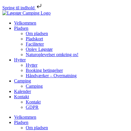
Spring til indhold
Fortsæt
Løgstør
til
Camping
Velkommen
indhold
Pladsen
Om pladsen
Pladskort
Faciliteter
Oplev Løgstør
Naturoplevelser omkring os!
Hytter
Hytter
Booking betingelser
Håndværker – Overnatning
Camping
Camping
Kalender
Kontakt
Kontakt
GDPR
Velkommen
Pladsen
Om pladsen