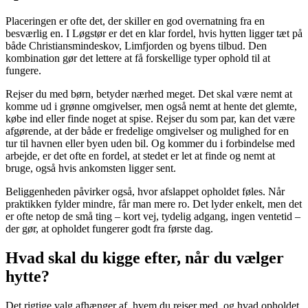
Placeringen er ofte det, der skiller en god overnatning fra en
besværlig en. I Løgstør er det en klar fordel, hvis hytten ligger tæt på
både Christiansmindeskov, Limfjorden og byens tilbud. Den
kombination gør det lettere at få forskellige typer ophold til at
fungere.
Rejser du med børn, betyder nærhed meget. Det skal være nemt at
komme ud i grønne omgivelser, men også nemt at hente det glemte,
købe ind eller finde noget at spise. Rejser du som par, kan det være
afgørende, at der både er fredelige omgivelser og mulighed for en
tur til havnen eller byen uden bil. Og kommer du i forbindelse med
arbejde, er det ofte en fordel, at stedet er let at finde og nemt at
bruge, også hvis ankomsten ligger sent.
Beliggenheden påvirker også, hvor afslappet opholdet føles. Når
praktikken fylder mindre, får man mere ro. Det lyder enkelt, men det
er ofte netop de små ting – kort vej, tydelig adgang, ingen ventetid –
der gør, at opholdet fungerer godt fra første dag.
Hvad skal du kigge efter, når du vælger
hytte?
Det rigtige valg afhænger af, hvem du rejser med, og hvad opholdet