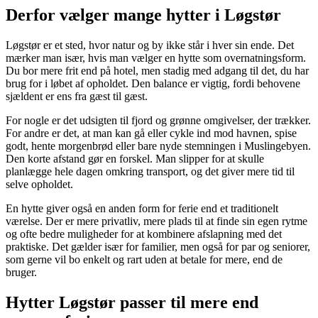
Derfor vælger mange hytter i Løgstør
Løgstør er et sted, hvor natur og by ikke står i hver sin ende. Det
mærker man især, hvis man vælger en hytte som overnatningsform.
Du bor mere frit end på hotel, men stadig med adgang til det, du har
brug for i løbet af opholdet. Den balance er vigtig, fordi behovene
sjældent er ens fra gæst til gæst.
For nogle er det udsigten til fjord og grønne omgivelser, der trækker.
For andre er det, at man kan gå eller cykle ind mod havnen, spise
godt, hente morgenbrød eller bare nyde stemningen i Muslingebyen.
Den korte afstand gør en forskel. Man slipper for at skulle
planlægge hele dagen omkring transport, og det giver mere tid til
selve opholdet.
En hytte giver også en anden form for ferie end et traditionelt
værelse. Der er mere privatliv, mere plads til at finde sin egen rytme
og ofte bedre muligheder for at kombinere afslapning med det
praktiske. Det gælder især for familier, men også for par og seniorer,
som gerne vil bo enkelt og rart uden at betale for mere, end de
bruger.
Hytter Løgstør passer til mere end