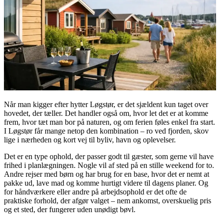
Når man kigger efter hytter Løgstør, er det sjældent kun taget over
hovedet, der tæller. Det handler også om, hvor let det er at komme
frem, hvor tæt man bor på naturen, og om ferien føles enkel fra start.
I Løgstør får mange netop den kombination – ro ved fjorden, skov
lige i nærheden og kort vej til byliv, havn og oplevelser.
Det er en type ophold, der passer godt til gæster, som gerne vil have
frihed i planlægningen. Nogle vil af sted på en stille weekend for to.
Andre rejser med børn og har brug for en base, hvor det er nemt at
pakke ud, lave mad og komme hurtigt videre til dagens planer. Og
for håndværkere eller andre på arbejdsophold er det ofte de
praktiske forhold, der afgør valget – nem ankomst, overskuelig pris
og et sted, der fungerer uden unødigt bøvl.