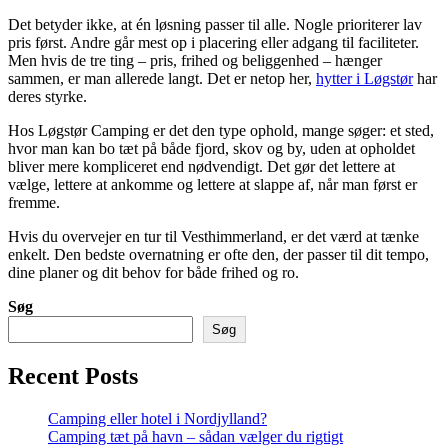
Det betyder ikke, at én løsning passer til alle. Nogle prioriterer lav
pris først. Andre går mest op i placering eller adgang til faciliteter.
Men hvis de tre ting – pris, frihed og beliggenhed – hænger
sammen, er man allerede langt. Det er netop her,
hytter i Løgstør
har
deres styrke.
Hos Løgstør Camping er det den type ophold, mange søger: et sted,
hvor man kan bo tæt på både fjord, skov og by, uden at opholdet
bliver mere kompliceret end nødvendigt. Det gør det lettere at
vælge, lettere at ankomme og lettere at slappe af, når man først er
fremme.
Hvis du overvejer en tur til Vesthimmerland, er det værd at tænke
enkelt. Den bedste overnatning er ofte den, der passer til dit tempo,
dine planer og dit behov for både frihed og ro.
Søg
Søg
Recent Posts
Camping eller hotel i Nordjylland?
Camping tæt på havn – sådan vælger du rigtigt