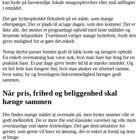
kan byde på havnemiljø, lokale smagsoplevelser eller små udflugter
i området.
Det gør hytteopholdet fleksibelt på en måde, som mange
efterspørger. Der er plads til at tage dagen, som den kommer. Det er
ikke alle, der ønsker et programlagt ophold med faste måltider og
bestemte tidspunkter. Tværtimod vælger mange hytteferie, fordi den
giver mulighed for at gøre det enkelt.
Netop derfor passer formen godt til både korte og længere ophold.
En enkelt overnatning kan være nok, hvis man bare har brug for en
praktisk base. Et par dage giver bedre tid til at mærke området. Og
en hel ferie kan fungere fint, hvis man ønsker en uformel ramme,
hvor natur, by og hverdagens bekvemmelighed hænger godt
sammen.
Når pris, frihed og beliggenhed skal
hænge sammen
Der findes mange måder at overnatte på, men hytter rammer ofte et
godt mellemfelt. De er mere frie end klassiske værelser og ofte mere
overskuelige end større ferieboliger. Det gør dem attraktive for
gæster, som gerne vil have en løsning, der er enkel at forstå og nem
at bruge.