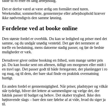
falde til ro efter en lang arbejdsdag.
Det er derfor værd at være ærlig om formålet med turen.
Weekendtur, sommerferie, gennemrejse eller arbejdsophold kræver
ikke nødvendigvis den samme løsning.
Fordelene ved at booke online
Den største fordel er overblik. Du kan se ledighed og priser med det
samme, og du undgår unødig ventetid. Det gør det nemmere at
træffe en beslutning, mens datoerne stadig passer, og før de bedste
muligheder er væk.
Derudover giver online booking en frihed, som mange sætter pris
på. Du kan booke sent om aftenen, tidligt om morgenen eller midt i
en travl uge. Det passer godt til både feriegæster, der planlægger i ro
og mag, og til dem, der bare skal finde en praktisk overnatning
hurtigt.
En anden fordel er gennemsigtighed. Når priser, pladstyper og vilkår
står tydeligt, bliver det lettere at sammenligne og vælge det, der
faktisk passer til budget og behov. Det skaber tryghed. Ikke den
højtravende slags – bare den rare følelse af at vide, hvad du siger ja
til.