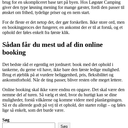
brug for en ukompliceret base tæt på byen. Hos Løgstør Camping
giver den type løsning mening for mange gæster, fordi den passer til
ønsket om frihed, tydelige priser og en nem start.
For de fleste er det netop det, der gør forskellen. Ikke store ord, men
en bookingproces der fungerer, en ankomst der er til at forstå, og et
ophold der føles enkelt fra første klik.
Sådan får du mest ud af din online
booking
Det bedste råd er egentlig ret jordnært: book med det ophold i
tankerne, du gerne vil have, ikke bare den første ledige mulighed.
Brug et øjeblik på at vurdere beliggenhed, pris, fleksibilitet og
ankomstforhold. Når de ting passer, bliver resten ofte meget lettere.
Online booking skal ikke være endnu en opgave. Det skal være den
nemme del af turen. Så vælg et sted, hvor du hurtigt kan se dine
muligheder, forstå vilkårene og komme videre med planlægningen.
Så er du allerede godt på vej til et ophold, der starter roligt – og føles
lige så enkelt, som det burde være.
Søg
Søg