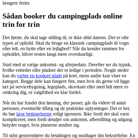
længere ferier.
Sådan booker du campingplads online
trin for trin
Det første, du skal tage stilling til, er ikke altid datoen. Det er ofte
typen af ophold. Skal du bruge en klassisk campingplads til vogn
eller telt, en hytte eller en lejlighed? Når du kender rammen for
opholdet, bliver resten langt mere overskueligt.
Start med at vælge ankomst- og afrejsedato. Derefter ser du typisk,
hvilke enheder eller pladser der er ledige i perioden. Nogle steder
kan du
vælge en konkret plads
på kort, mens andre kun viser en
kategori. Begge dele kan fungere fint, men hvis du gerne vil ligge
tæt på servicebygning, legeplads, skovkant eller med lidt mere ro
omkring dig, er valgfrihed en klar fordel.
Når du har fundet den løsning, der passer, går du videre til antal
personer, eventuelle tillæg og de praktiske oplysninger. Det er her,
du bør
læse betingelserne
roligt igennem. Ikke fordi det skal være
kompliceret, men fordi detaljer om ankomst, afbestilling og adgang
betyder noget, hvis planerne ændrer sig.
Til sidst gennemfører du betalingen og modtager din bekræftelse. En