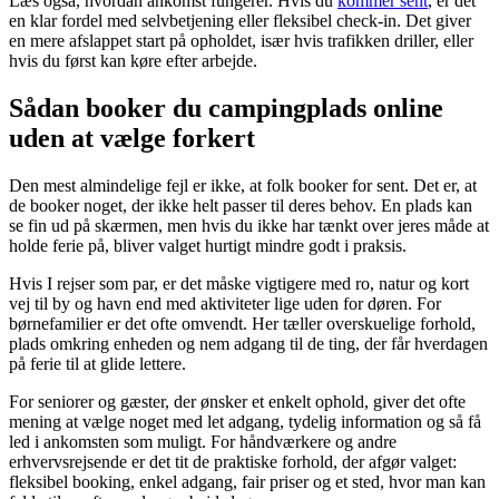
Læs også, hvordan ankomst fungerer. Hvis du
kommer sent
, er det
en klar fordel med selvbetjening eller fleksibel check-in. Det giver
en mere afslappet start på opholdet, især hvis trafikken driller, eller
hvis du først kan køre efter arbejde.
Sådan booker du campingplads online
uden at vælge forkert
Den mest almindelige fejl er ikke, at folk booker for sent. Det er, at
de booker noget, der ikke helt passer til deres behov. En plads kan
se fin ud på skærmen, men hvis du ikke har tænkt over jeres måde at
holde ferie på, bliver valget hurtigt mindre godt i praksis.
Hvis I rejser som par, er det måske vigtigere med ro, natur og kort
vej til by og havn end med aktiviteter lige uden for døren. For
børnefamilier er det ofte omvendt. Her tæller overskuelige forhold,
plads omkring enheden og nem adgang til de ting, der får hverdagen
på ferie til at glide lettere.
For seniorer og gæster, der ønsker et enkelt ophold, giver det ofte
mening at vælge noget med let adgang, tydelig information og så få
led i ankomsten som muligt. For håndværkere og andre
erhvervsrejsende er det tit de praktiske forhold, der afgør valget:
fleksibel booking, enkel adgang, fair priser og et sted, hvor man kan