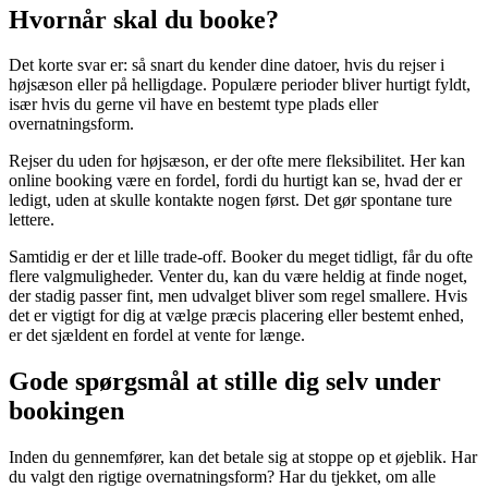
Hvornår skal du booke?
Det korte svar er: så snart du kender dine datoer, hvis du rejser i
højsæson eller på helligdage. Populære perioder bliver hurtigt fyldt,
især hvis du gerne vil have en bestemt type plads eller
overnatningsform.
Rejser du uden for højsæson, er der ofte mere fleksibilitet. Her kan
online booking være en fordel, fordi du hurtigt kan se, hvad der er
ledigt, uden at skulle kontakte nogen først. Det gør spontane ture
lettere.
Samtidig er der et lille trade-off. Booker du meget tidligt, får du ofte
flere valgmuligheder. Venter du, kan du være heldig at finde noget,
der stadig passer fint, men udvalget bliver som regel smallere. Hvis
det er vigtigt for dig at vælge præcis placering eller bestemt enhed,
er det sjældent en fordel at vente for længe.
Gode spørgsmål at stille dig selv under
bookingen
Inden du gennemfører, kan det betale sig at stoppe op et øjeblik. Har
du valgt den rigtige overnatningsform? Har du tjekket, om alle