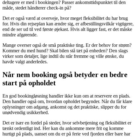
deltagere er med i bookingen? Passer ankomsttidspunktet til den
måde, stedet håndterer check-in på?
Det er også værd at overveje, hvor meget fleksibilitet du har brug
for. Hvis din rejseplan kan ændre sig, er afbestillingsvilkår vigtigere,
end de ser ud til ved første øjekast. Hvis alt ligger fast, er det måske
mindre afgørende.
Mange overser også de små praktiske ting. Er der behov for strøm?
Kommer du med hund? Skal bilen stå tæt på enheden? Den slags
virker som detaljer, lige indtil du står fremme og ville ønske, du
havde valgt anderledes.
Når nem booking også betyder en bedre
start på opholdet
En god bookingløsning handler ikke kun om at reservere en plads.
Den handler også om, hvordan opholdet begynder. Når du får klare
oplysninger om adgang, ankomst og det praktiske, slipper du for
unødvendig usikkerhed.
Det er især en fordel på steder, hvor selvbetjening og fleksibilitet er
tænkt ordentligt ind. Her kan du ankomme mere frit og komme
hurtigt på plads, uanset om du er på ferie ved fjorden eller bare har