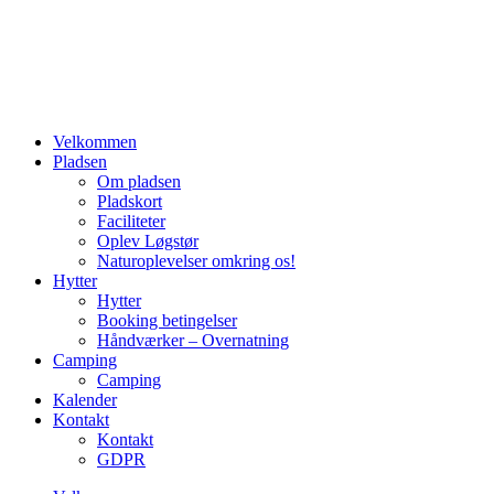
til
Fortsæt
Løgstør
indhold
til
Camping
indhold
Velkommen
Pladsen
Om pladsen
Pladskort
Faciliteter
Oplev Løgstør
Naturoplevelser omkring os!
Hytter
Hytter
Booking betingelser
Håndværker – Overnatning
Camping
Camping
Kalender
Kontakt
Kontakt
GDPR