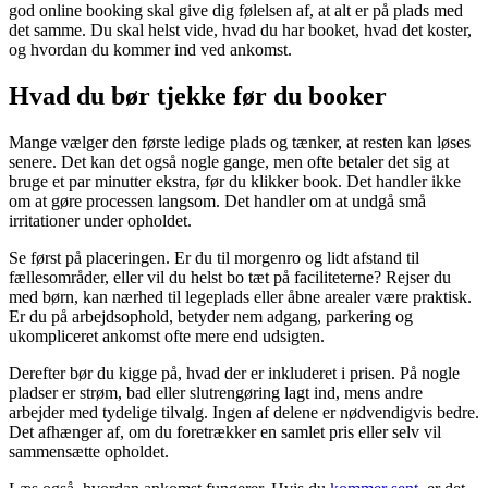
god online booking skal give dig følelsen af, at alt er på plads med
det samme. Du skal helst vide, hvad du har booket, hvad det koster,
og hvordan du kommer ind ved ankomst.
Hvad du bør tjekke før du booker
Mange vælger den første ledige plads og tænker, at resten kan løses
senere. Det kan det også nogle gange, men ofte betaler det sig at
bruge et par minutter ekstra, før du klikker book. Det handler ikke
om at gøre processen langsom. Det handler om at undgå små
irritationer under opholdet.
Se først på placeringen. Er du til morgenro og lidt afstand til
fællesområder, eller vil du helst bo tæt på faciliteterne? Rejser du
med børn, kan nærhed til legeplads eller åbne arealer være praktisk.
Er du på arbejdsophold, betyder nem adgang, parkering og
ukompliceret ankomst ofte mere end udsigten.
Derefter bør du kigge på, hvad der er inkluderet i prisen. På nogle
pladser er strøm, bad eller slutrengøring lagt ind, mens andre
arbejder med tydelige tilvalg. Ingen af delene er nødvendigvis bedre.
Det afhænger af, om du foretrækker en samlet pris eller selv vil
sammensætte opholdet.