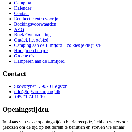
Camping
Kalender
Contact
Een beetje extra voor jou
Boekingsvoorwaarden
AVG
Boek Overnachting
Ontdek het gebied
Camping aan de Limfjord – zo kies je de juiste
Hoe groen ben je?
Groene els
Kamperen aan de Limfjord
Contact
Skovbrynet 1, 9670 Løgstør
info@logstorcamping.dk
+45 71 74 11 19
Openingstijden
In plaats van vaste openingstijden bij de receptie, hebben we ervoor
gekozen om de tijd op het terrein te benutten en streven we ernaar