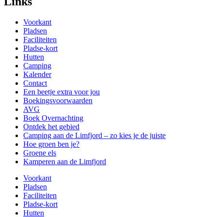
Links
Voorkant
Pladsen
Faciliteiten
Pladse-kort
Hutten
Camping
Kalender
Contact
Een beetje extra voor jou
Boekingsvoorwaarden
AVG
Boek Overnachting
Ontdek het gebied
Camping aan de Limfjord – zo kies je de juiste
Hoe groen ben je?
Groene els
Kamperen aan de Limfjord
Voorkant
Pladsen
Faciliteiten
Pladse-kort
Hutten