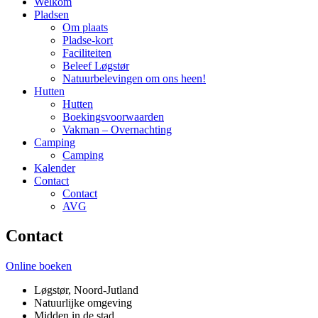
Welkom
Pladsen
Om plaats
Pladse-kort
Faciliteiten
Beleef Løgstør
Natuurbelevingen om ons heen!
Hutten
Hutten
Boekingsvoorwaarden
Vakman – Overnachting
Camping
Camping
Kalender
Contact
Contact
AVG
Contact
Online boeken
Løgstør, Noord-Jutland
Natuurlijke omgeving
Midden in de stad