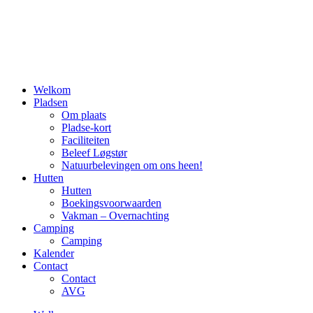
naar
inhoud
Welkom
Pladsen
Om plaats
Pladse-kort
Faciliteiten
Beleef Løgstør
Natuurbelevingen om ons heen!
Hutten
Hutten
Boekingsvoorwaarden
Vakman – Overnachting
Camping
Camping
Kalender
Contact
Contact
AVG