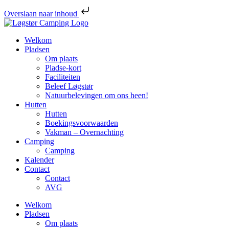
Overslaan naar inhoud
Welkom
Pladsen
Om plaats
Pladse-kort
Faciliteiten
Beleef Løgstør
Natuurbelevingen om ons heen!
Hutten
Hutten
Boekingsvoorwaarden
Vakman – Overnachting
Camping
Camping
Kalender
Contact
Contact
AVG
Welkom
Pladsen
Om plaats