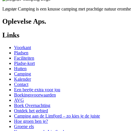
Løgstør Camping is een knusse camping met prachtige natuur eromheen
Oplevelse Aps.
Links
Voorkant
Pladsen
Faciliteiten
Pladse-kort
Hutten
Camping
Kalender
Contact
Een beetje extra voor jou
Boekingsvoorwaarden
AVG
Boek Overnachting
Ontdek het gebied
Camping aan de Limfjord – zo kies je de juiste
Hoe groen ben je?
Groene els