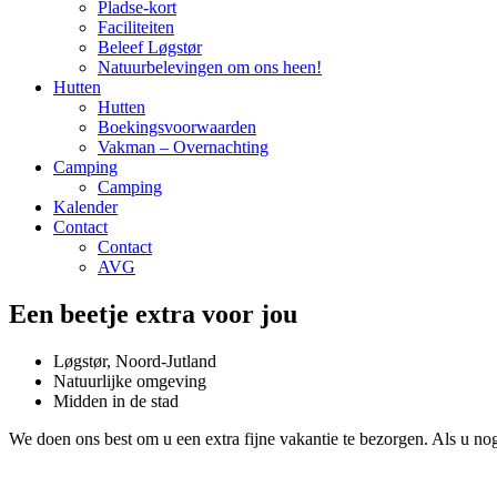
Pladse-kort
Faciliteiten
Beleef Løgstør
Natuurbelevingen om ons heen!
Hutten
Hutten
Boekingsvoorwaarden
Vakman – Overnachting
Camping
Camping
Kalender
Contact
Contact
AVG
Een beetje extra voor jou
Løgstør, Noord-Jutland
Natuurlijke omgeving
Midden in de stad
We doen ons best om u een extra fijne vakantie te bezorgen. Als u nog m